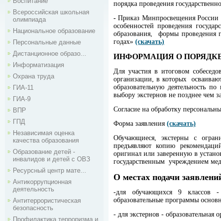
Воспитание
порядка проведения государственн
Всероссийская школьная
-
Приказ Минпросвещения России и 
олимпиада
особенностей проведения госуда
Национальное образование
образования, формы проведения го
годах»
(скачать)
Персональные данные
Дистанционное образо...
ИНФОРМАЦИЯ О ПОРЯДКЕ
Информатизация
Для участия в итоговом собеседо
Охрана труда
организации, в которых осваивают
образовательную деятельность по
ГИА-11
выбору экстернов не позднее чем з
ГИА-9
Согласие на обработку персональн
ВПР
ГПД
Форма заявления
(скачать)
Независимая оценка
Обучающиеся, экстерны с огран
качества образования
предъявляют копию рекомендаций
Образование детей -
оригинал или заверенную в устан
инвалидов и детей с ОВЗ
государственным учреждением мед
Ресурсный центр мате...
О местах подачи заявлений
Антикоррупционная
деятельность
-для обучающихся 9 классов - 
образовательные программы основн
Антитеррористическая
безопасность
- для экстернов - образовательная 
Профилактика терроризма и