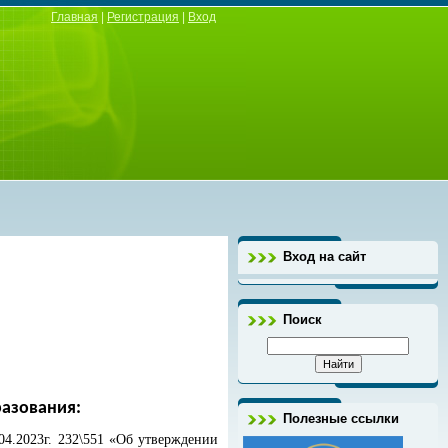
Главная
|
Регистрация
|
Вход
ОУ "СОШ №33" г.о. Нальчик
Вход на сайт
Поиск
азования:
Полезные ссылки
4.2023г. 232\551 «Об утверждении