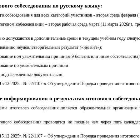
ового собеседования по русскому языку:
 собеседования для всех категорий участников - вторая среда февраля ( 
говом собеседовании – вторая рабочая среда марта (11 марта 2026г.), т
ию допускаются в дополнительные сроки в текущем учебном году следу
ованию неудовлетворительный результат («незачет»);
едование пол уважительным причинам 9 болезнь или иные обстоятельства
дование по уважительным причинам
, подтвержденные документально.
5.12.2025г. № 22\1107 « Об утверждении Порядка проведения итогового 
ке информирования о результатах итогового собеседов
ами итогового собеседования является образовательная организация
гового собеседования проводится не позднее чем через пять календ
5.12.2025г. № 22\1107 « Об утверждении Порядка проведения итогового 