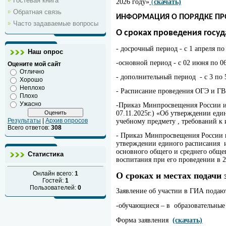
Гостевая книга
2026 году»
(
скачать)
Обратная связь
ИНФОРМАЦИЯ О ПОРЯДКЕ ПРО
Часто задаваемые вопросы
О сроках проведения госуд
- досрочный период - с 1 апреля по
Наш опрос
-основной период - с 02 июня по 0
Оцените мой сайт
Отлично
- дополнительный период - с 3 по 
Хорошо
Неплохо
- Расписание проведения ОГЭ и ГВ
Плохо
Ужасно
-Приказ Минпросвещения России и Ф
07.11.2025г.) «Об утверждении ед
Результаты
|
Архив опросов
учебному предмету , требований к 
Всего ответов:
308
- Приказ Минпросвещения России и
утверждении единого расписания и
основного общего и среднего обще
Статистика
воспитания при его проведении в 
Онлайн всего:
1
О сроках и местах подачи
Гостей:
1
Пользователей:
0
Заявление об участии в ГИА подают
-обучающиеся – в образовательные
Форма заявления
(скачать)