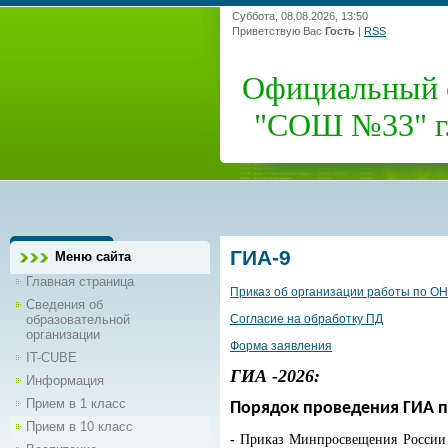
Суббота, 08.08.2026, 13:50
Приветствую Вас
Гость
|
RSS
Официальный 
"СОШ №33" г.
ГИА-9
Меню сайта
Главная страница
Приказ об организации работы по ОН
Сведения об
образовательной
Согласие на обработку ПД
организации
Форма заявления
IT-CUBE
ГИА -2026:
Информация
Прием в 1 класс
Порядок проведения ГИА 
Прием в 10 класс
-
Приказ Минпросвещения России и