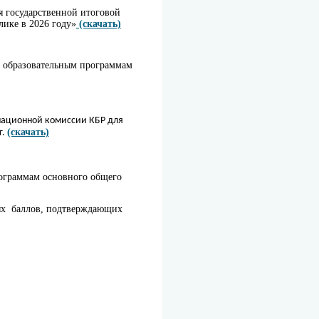
я государственной итоговой
лике в 2026 году»
(скачать)
о образовательным программам
национной комиссии КБР для
(скачать)
г.
рограммам основного общего
ых баллов, подтверждающих