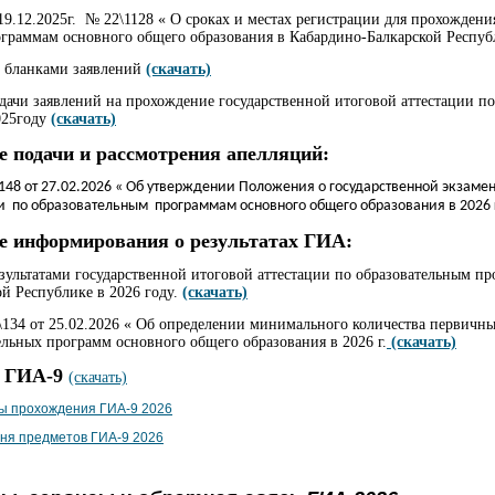
.12.2025г. № 22\1128 « О сроках и местах регистрации для прохождени
ограммам основного общего образования в Кабардино-Балкарской Респуб
с бланками заявлений
(скачать)
одачи заявлений на прохождение государственной итоговой аттестации п
025году
(скачать)
ке подачи и рассмотрения апелляций:
8 от 27.02.2026 « Об утверждении
Положения о государственной экзаме
ии по образовательным
программам основного общего образования в 2026 
ке информирования о результатах ГИА:
ультатами государственной итоговой аттестации по образовательным п
й Республике в 2026 году.
(скачать)
34 от 25.02.2026 « Об определении минимального количества первичн
льных программ основного общего образования в 2026 г.
(скачать)
К ГИА-9
(скачать)
ы прохождения ГИА-9 2026
чня предметов ГИА-9 2026