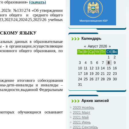
го образования»
(скачать)
.2023г. №131\274 «Об утверждении
овного общего и среднего общего
3,2023\24,2024\25,2025\26 учебных
ССКОМУ ЯЗЫКУ
Календарь
нальных данных в образовательные
ны - в организации,осуществляющие
«
Август 2026
»
основного общего образования, по
Пн
Вт
Ср
Чт
Пт
Сб
Вс
1
2
3
4
5
6
7
8
9
10
11
12
13
14
15
16
17
18
19
20
21
22
23
24
25
26
27
28
29
30
ждение итогового собеседования
31
ерны-дети-инвалиды и инвалиды –
нвалидности,выданной Федеральным
Архив записей
2020 Ноябрь
 которых обучающиеся осваивают
2021 Март
2021 Май
2021 Июнь
2021 Сентябрь