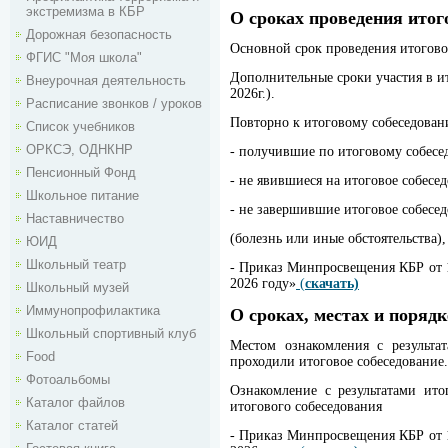
экстремизма в КБР
О сроках проведения итог
Дорожная безопасность
Основной срок проведения итогового
ФГИС "Моя школа"
Дополнительные сроки участия в ито
Внеурочная деятельность
2026г.).
Расписание звонков / уроков
Повторно к итоговому собеседован
Список учебников
ОРКСЭ, ОДНКНР
- получившие по итоговому собесед
Пенсионный Фонд
- не явившиеся на итоговое собес
Школьное питание
- не завершившие итоговое собесе
Наставничество
(болезнь или иные обстоятельства)
ЮИД
Школьный театр
- Приказ Минпросвещения КБР от 1
2026 году»
(
скачать)
Школьный музей
Иммунопрофилактика
О сроках, местах и поряд
Школьный спортивный клуб
Местом ознакомления с результат
Food
проходили итоговое собеседование.
Фотоальбомы
Ознакомление с результатами ито
Каталог файлов
итогового собеседования
Каталог статей
- Приказ Минпросвещения КБР от 1