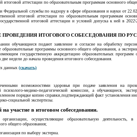
ой итоговой аттестации по образовательным программам основного обще
Федеральной службы по надзору в сфере образования и науки от 22.02
рственной итоговой аттестации по образовательным программам осн
сударственной итоговой аттестации и условий допуска к ней в 2022\2
 ПРОВЕДЕНИЯ ИТОГОВОГО СОБЕСЕДОВАНИЯ ПО РУ
вании обучающиеся подают заявление и согласие на обработку персо
 образовательные программы основного общего образования, а экстер
 имеющим государственную аккредитацию образовательных программ 
а две недели до начала проведения итогового собеседования.
ых данных
(скачать)
иченными возможностями здоровья при подаче заявления на прохо
 психолого-медико-педагогической комиссии, а обучающиеся, экст
овленном порядке копию справки,подтверждающей факт установления и
ико-социальной экспертизы.
 на участие в итоговом собеседовании.
организации, осуществляющие образовательную деятельность, в
ого общего образования;
организация по выбору экстерна.